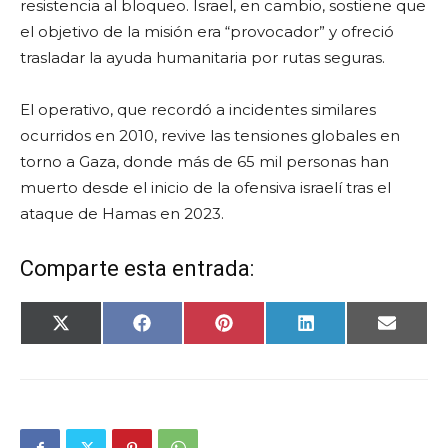
resistencia al bloqueo. Israel, en cambio, sostiene que
el objetivo de la misión era “provocador” y ofreció
trasladar la ayuda humanitaria por rutas seguras.
El operativo, que recordó a incidentes similares
ocurridos en 2010, revive las tensiones globales en
torno a Gaza, donde más de 65 mil personas han
muerto desde el inicio de la ofensiva israelí tras el
ataque de Hamas en 2023.
Comparte esta entrada:
Compartir
Compartir
Compartir
Compartir
Compar
X
Facebook
Pinterest
LinkedIn
Email
en
en
en
en
en
(Twitter)