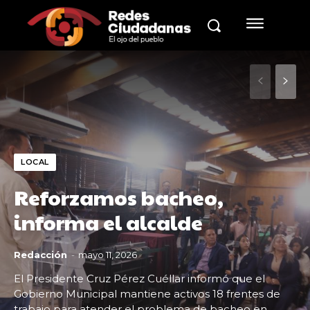
LOCAL
Reforzamos bacheo,
informa el alcalde
Redacción
-
mayo 11, 2026
El Presidente Cruz Pérez Cuéllar informó que el
Gobierno Municipal mantiene activos 18 frentes de
trabajo para atender el problema de bacheo en