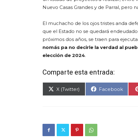
Nuevo Casas Grandes y de Parral, pero n
El muchacho de los ojos tristes anda de
que el Estado no se quedará endeudado, 
próximos dos años, se traen para ejecuta
nomás pa no decirle la verdad al pueb
elección de 2024
.
Comparte esta entrada:
Compartir
Compartir
X (Twitter)
Facebook
en
en