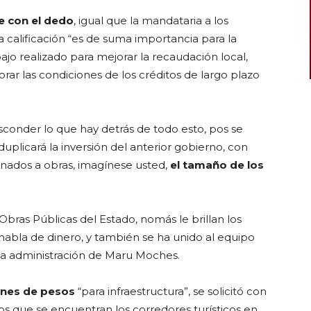
le con el dedo
, igual que la mandataria a los
a calificación “es de suma importancia para la
bajo realizado para mejorar la recaudación local,
ar las condiciones de los créditos de largo plazo
sconder lo que hay detrás de todo esto, pos se
duplicará la inversión del anterior gobierno, con
gnados a obras, imagínese usted,
el tamaño de los
 Obras Públicas del Estado, nomás le brillan los
habla de dinero, y también se ha unido al equipo
 la administración de Maru Moches.
lones de pesos
“para infraestructura”, se solicitó con
 los que se encuentran los corredores turísticos en