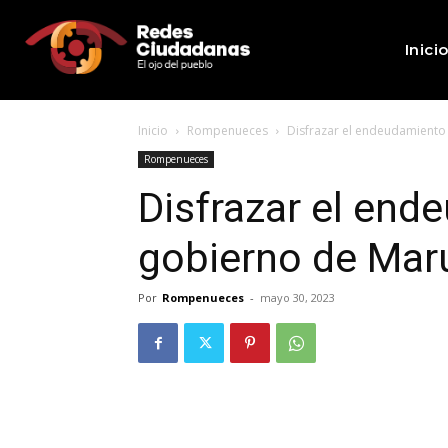
Inici
Inicio
Rompenueces
Disfrazar el endeudamiento
Rompenueces
Disfrazar el end
gobierno de Ma
Por
Rompenueces
-
mayo 30, 2023