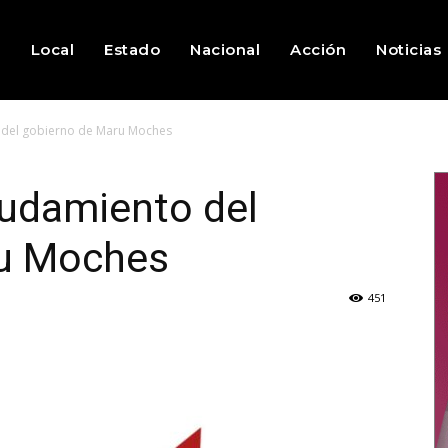
o
Local
Estado
Nacional
Acción
Noticias
 del gobierno de Maru Moches
eudamiento del
ru Moches
451