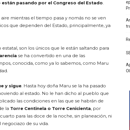
ep
 están pasando por el Congreso del Estado
.
Pr
 aire mientras el tiempo pasa y nomás no se ven
An
blicos que dependen del Estado, principalmente, ya
tr
Re
statal, son los únicos que le están saltando para
SE
parencia
se ha convertido en una de las
ampos, conocida, como ya lo sabemos, como Maru
Ap
dad.
Ol
ue y sigue
. Hasta hoy doña Maru se la ha pasado
oviendo al estado. No le han dicho al pueblo que
plicado las condiciones en las que se habrán de
e la
Torre Centinela o Torre Cenicienta
, por
uarto para las doce de la noche, sin planeación, ni
 negociazo de su vida.