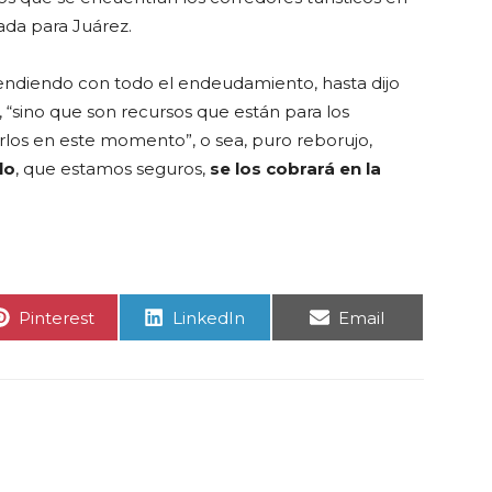
ada para Juárez.
fendiendo con todo el endeudamiento, hasta dijo
“sino que son recursos que están para los
rlos en este momento”, o sea, puro reborujo,
lo
, que estamos seguros,
se los cobrará en la
Compartir
Compartir
Compartir
Pinterest
LinkedIn
Email
en
en
en