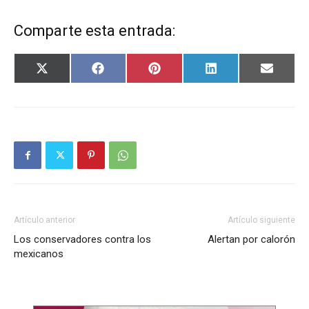
Comparte esta entrada:
Compartir
Compartir
Compartir
Compartir
Compar
X
Facebook
Pinterest
LinkedIn
Email
en
en
en
en
en
(Twitter)
Artículo anterior
Artículo siguiente
Los conservadores contra los
Alertan por calorón
mexicanos