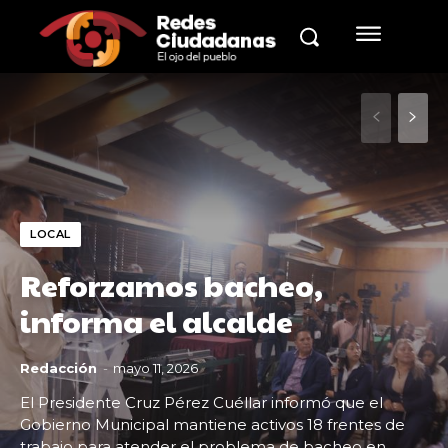
LOCAL
Reforzamos bacheo,
informa el alcalde
Redacción
-
mayo 11, 2026
El Presidente Cruz Pérez Cuéllar informó que el
Gobierno Municipal mantiene activos 18 frentes de
trabajo para atender el problema de bacheo en